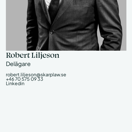
Robert Liljeson
Delägare
robert.liljeson@skarplaw.se
+46 70 575 09 33
Linkedin