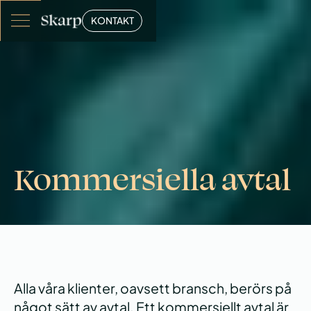
KONTAKT
Kommersiella avtal
Alla våra klienter, oavsett bransch, berörs på
något sätt av avtal. Ett kommersiellt avtal är