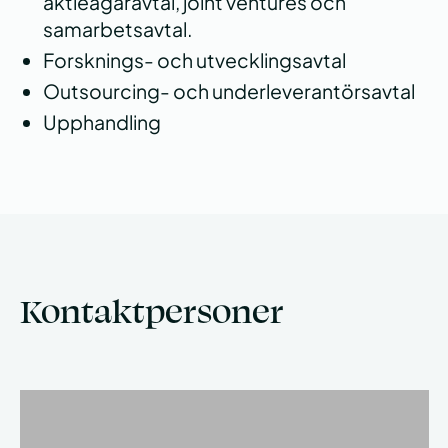
aktieägaravtal, joint ventures och
samarbetsavtal.
Forsknings- och utvecklingsavtal
Outsourcing- och underleverantörsavtal
Upphandling
Kontaktpersoner