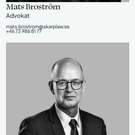
Mats Broström
Advokat
mats.brostrom@skarplaw.se
+46 73 986 81 77