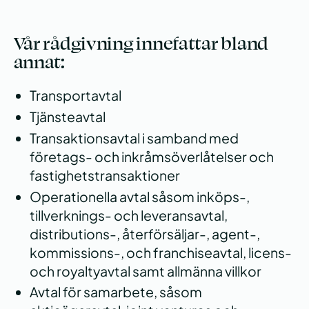
Vår rådgivning innefattar bland
annat:
Transportavtal
Tjänsteavtal
Transaktionsavtal i samband med
företags- och inkråmsöverlåtelser och
fastighetstransaktioner
Operationella avtal såsom inköps-,
tillverknings- och leveransavtal,
distributions-, återförsäljar-, agent-,
kommissions-, och franchiseavtal, licens-
och royaltyavtal samt allmänna villkor
Avtal för samarbete, såsom