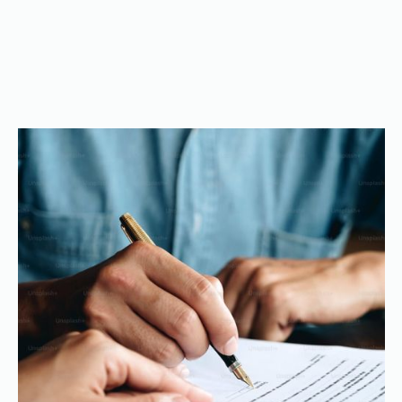
Vår erfarenhet
Med nästan 200 års samlad erfarenhet inom
affärsjuridik har vi lång erfarenhet av att
arbeta med de juridiska och affärsrelaterade
frågor som aktualiseras i samband med
kommersiella avtal. Vi biträder löpande våra
klienter med upprättande, granskning och
förhandling av en mängd olika kommersiella
avtal, såsom sekretessavtal, samarbetsavtal