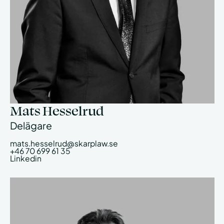
Mats Hesselrud
Delägare
mats.hesselrud@skarplaw.se
+46 70 699 61 35
Linkedin